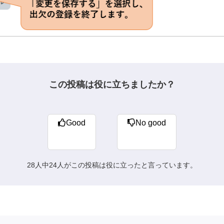
この投稿は役に立ちましたか？
Good
No good
28人中24人がこの投稿は役に立ったと言っています。