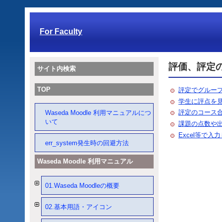
For Faculty
評価、評定
サイト内検索
TOP
評定でグルー
学生に評点を
評定のコース
Waseda Moodle 利用マニュアルにつ
いて
課題の点数や
Excel等で
err_system発生時の回避方法
Waseda Moodle 利用マニュアル
01.Waseda Moodleの概要
02.基本用語・アイコン