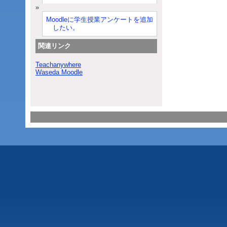
Moodleに学生授業アンケートを追加
したい。
関連リンク
Teachanywhere
Waseda Moodle