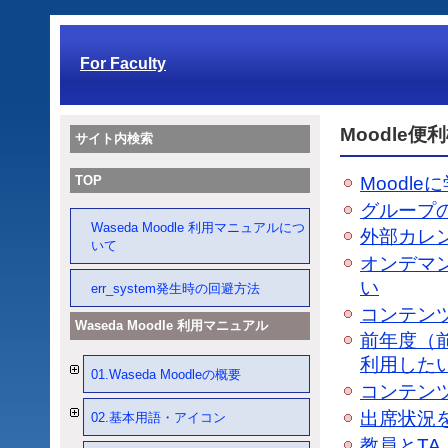
For Faculty
Moodle便
サイト内検索
TOP
Moodl
グループ
Waseda Moodle 利用マニュアルにつ
外部カレン
いて
オンデマ
い
err_system発生時の回避方法
コンテン
Waseda Moodle 利用マニュアル
前年度（
利用した
01.Waseda Moodleの概要
コンテン
出席状況
02.基本用語・アイコン
教員とT