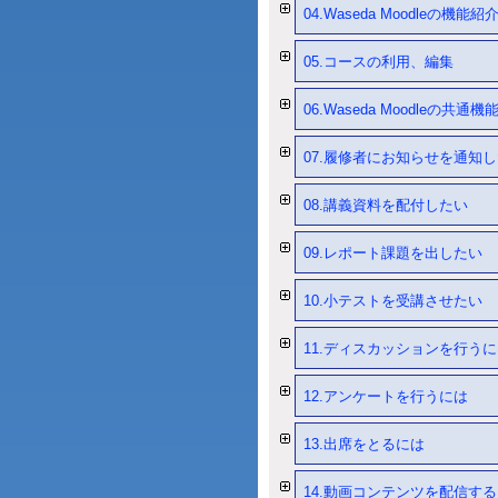
04.Waseda Moodleの機能紹
05.コースの利用、編集
06.Waseda Moodleの共通機
07.履修者にお知らせを通知
08.講義資料を配付したい
09.レポート課題を出したい
10.小テストを受講させたい
11.ディスカッションを行う
12.アンケートを行うには
13.出席をとるには
14.動画コンテンツを配信す