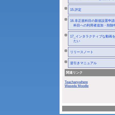
15.評定
16.非正規科目の新規設置申請
科目への利用者追加・削除
17_インタラクティブな動画
たい
リリースノート
逆引きマニュアル
関連リンク
Teachanywhere
Waseda Moodle