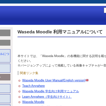
Waseda Moodle 利用マニュアルについて
ュアルにつ
本サイトでは、「Waseda Moodle」の各機能に関する説明を
ください。
※バージョンアップによって掲載している画像キャプチャが一
関連リンク集
ル
Waseda Moodle User Manual(English version)
Teach Anywhere
Waseda Moodle 学生向け利用マニュアル
Learn Anywhere（学生向けサイト）
Waseda Moodle