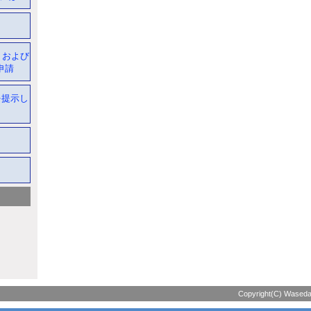
 および
申請
を提示し
Copyright(C) Waseda 