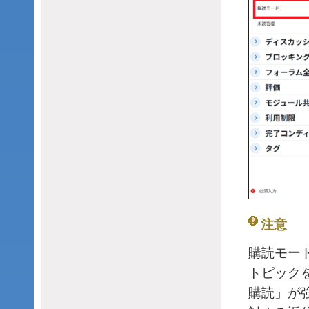
注意
購読モー
トピック
購読」が