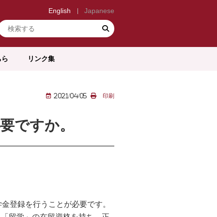
English
Japanese
検索
ちら
リンク集
2021/04/05
印刷
必要ですか。
学金登録を行うことが必要です。
合、「留学」の在留資格を持ち、正