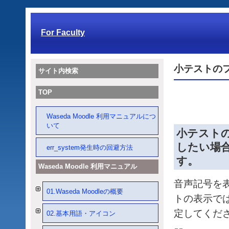
For Faculty
小テストの
サイト内検索
TOP
Waseda Moodle 利用マニュアルにつ
いて
小テスト
したい場
err_system発生時の回避方法
す。
Waseda Moodle 利用マニュアル
音声記号を
01.Waseda Moodleの概要
トの表示で
定してくだ
02.基本用語・アイコン